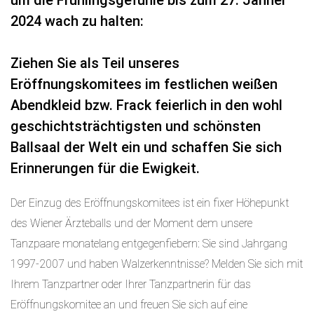
um die Frühlingsgefühle bis zum 27. Jänner
2024 wach zu halten:
Ziehen Sie als Teil unseres
Eröffnungskomitees im festlichen weißen
Abendkleid bzw. Frack feierlich in den wohl
geschichtsträchtigsten und schönsten
Ballsaal der Welt ein und schaffen Sie sich
Erinnerungen für die Ewigkeit.
Der Einzug des Eröffnungskomitees ist ein fixer Höhepunkt
des Wiener Ärzteballs und der Moment dem unsere
Tanzpaare monatelang entgegenfiebern: Sie sind Jahrgang
1997-2007 und haben Walzerkenntnisse? Melden Sie sich mit
Ihrem Tanzpartner oder Ihrer Tanzpartnerin für das
Eröffnungskomitee an und freuen Sie sich auf eine