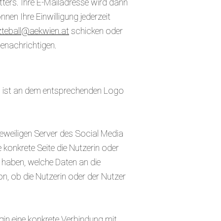
ters. Ihre E-Mailadresse wird dann
nen Ihre Einwilligung jederzeit
zteball@aekwien.at
schicken oder
enachrichtigen.
s ist an dem entsprechenden Logo
jeweiligen Server des Social Media
 konkrete Seite die Nutzerin oder
f haben, welche Daten an die
n, ob die Nutzerin oder der Nutzer
gin eine konkrete Verbindung mit