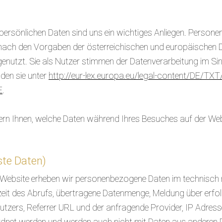
r persönlichen Daten sind uns ein wichtiges Anliegen. Pers
r nach den Vorgaben der österreichischen und europäische
enutzt. Sie als Nutzer stimmen der Datenverarbeitung im Sin
den sie unter
http://eur-lex.europa.eu/legal-content/DE/T
E
.
ern Ihnen, welche Daten während Ihres Besuches auf der Web
ste Daten)
 Website erheben wir personenbezogene Daten im technisc
eit des Abrufs, übertragene Datenmenge, Meldung über erfo
utzers, Referrer URL und der anfragende Provider, IP Adress
dnet werden und werden auch nicht mit Daten aus anderen