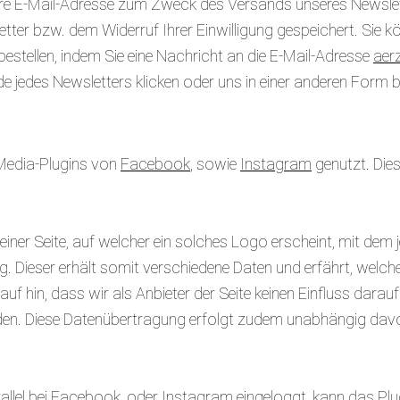
hre E-Mail-Adresse zum Zweck des Versands unseres Newslet
er bzw. dem Widerruf Ihrer Einwilligung gespeichert. Sie kön
estellen, indem Sie eine Nachricht an die E-Mail-Adresse
aer
 jedes Newsletters klicken oder uns in einer anderen Form b
-Media-Plugins von
Facebook
, sowie
Instagram
genutzt. Die
einer Seite, auf welcher ein solches Logo erscheint, mit dem 
. Dieser erhält somit verschiedene Daten und erfährt, welche
uf hin, dass wir als Anbieter der Seite keinen Einfluss darau
rden. Diese Datenübertragung erfolgt zudem unabhängig davo
rallel bei Facebook, oder Instagram eingeloggt, kann das Plu