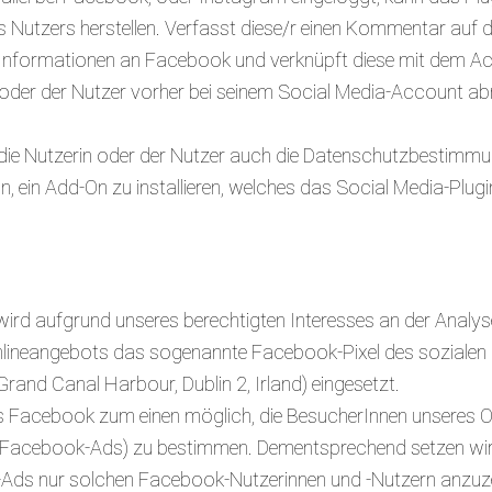
Nutzers herstellen. Verfasst diese/r einen Kommentar auf de
ie Informationen an Facebook und verknüpft diese mit dem Ac
 oder der Nutzer vorher bei seinem Social Media-Account a
e die Nutzerin oder der Nutzer auch die Datenschutzbesti
 ein Add-On zu installieren, welches das Social Media-Plugin
wird aufgrund unseres berechtigten Interesses an der Analy
 Onlineangebots das sogenannte Facebook-Pixel des sozial
Grand Canal Harbour, Dublin 2, Irland) eingesetzt.
es Facebook zum einen möglich, die BesucherInnen unseres O
. Facebook-Ads) zu bestimmen. Dementsprechend setzen wir 
ds nur solchen Facebook-Nutzerinnen und -Nutzern anzuzeig