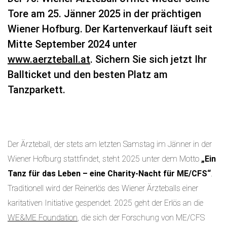
Tore am 25. Jänner 2025 in der prächtigen
Wiener Hofburg. Der Kartenverkauf läuft seit
Mitte September 2024 unter
www.aerzteball.at
. Sichern Sie sich jetzt Ihr
Ballticket und den besten Platz am
Tanzparkett.
Der Ärzteball, der stets am letzten Samstag im Jänner in der
Wiener Hofburg stattfindet, steht 2025 unter dem Motto
„Ein
Tanz für das Leben – eine Charity-Nacht für ME/CFS“
.
Traditionell wird der Reinerlös des Wiener Ärzteballs einer
karitativen Initiative gespendet. 2025 geht der Erlös an die
WE&ME Foundation
, die sich der Forschung von ME/CFS