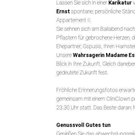
Lassen Sie sich in einer
Karikatur
v
Ernst
spontane, persönliche Ständc
Appartement II.
Sie sehnen sich am Ballabend nac
Pflastern für gebrochene Herzen, 
Ehepartner, Gspusis, Ihren Hamster 
Unsere
Wahrsagerin Madame Es
Blick in Ihre Zukunft. Gleich danebe
gedeutete Zukunft fest.
Fröhliche Erinnerungsfotos erwar
gemeinsam mit einem CliniClown pro
23.30 Uhr statt. Das Beste daran: M
Genussvoll Gutes tun
Genießen Sie das abwechslungsreic