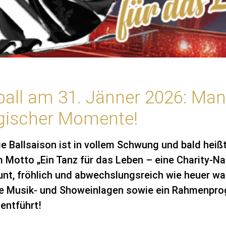
ball am 31. Jänner 2026: Mane
gischer Momente!
ie Ballsaison ist in vollem Schwung und bald heißt
m Motto „Ein Tanz für das Leben – eine Charity-Na
bunt, fröhlich und abwechslungsreich wie heuer war
tige Musik- und Showeinlagen sowie ein Rahmenpro
entführt!