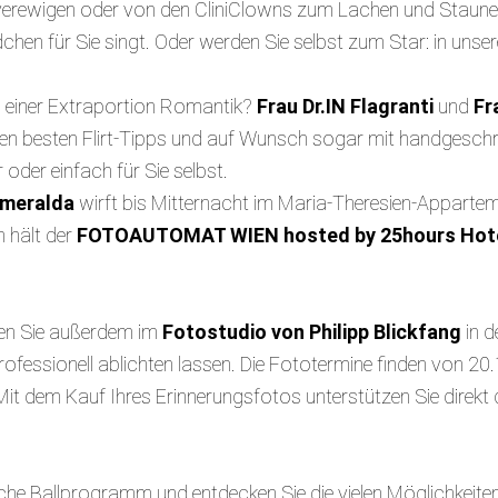
erewigen oder von den CliniClowns zum Lachen und Staune
hen für Sie singt. Oder werden Sie selbst zum Star: in unse
h einer Extraportion Romantik?
Frau Dr.IN Flagranti
und
Fr
den besten Flirt-Tipps und auf Wunsch sogar mit handgeschri
oder einfach für Sie selbst.
meralda
wirft bis Mitternacht im Maria-Theresien-Apparteme
n hält der
FOTOAUTOMAT WIEN hosted by 25hours Hot
ten Sie außerdem im
Fotostudio von Philipp Blickfang
in d
fessionell ablichten lassen. Die Fototermine finden von 20.
it dem Kauf Ihres Erinnerungsfotos unterstützen Sie direkt d
he Ballprogramm und entdecken Sie die vielen Möglichkeiten