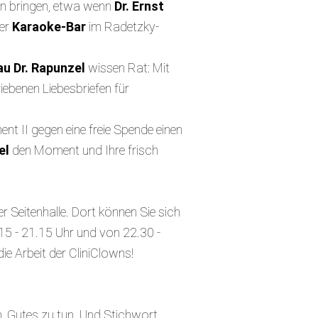
n bringen, etwa wenn
Dr. Ernst
rer
Karaoke-Bar
im Radetzky-
au Dr. Rapunzel
wissen Rat: Mit
ebenen Liebesbriefen für
nt II gegen eine freie Spende einen
el
den Moment und Ihre frisch
er Seitenhalle. Dort können Sie sich
15 - 21.15 Uhr und von 22.30 -
ie Arbeit der CliniClowns!
, Gutes zu tun. Und Stichwort