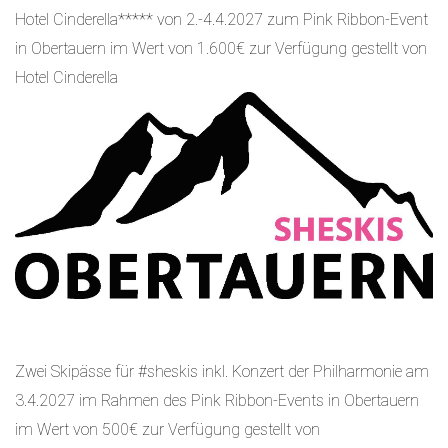
Hotel Cinderella***** von 2.-4.4.2027 zum Pink Ribbon-Event
in Obertauern im Wert von 1.600€ zur Verfügung gestellt von
Hotel Cinderella
Zwei Skipässe für #sheskis inkl. Konzert der Philharmonie am
3.4.2027 im Rahmen des Pink Ribbon-Events in Obertauern
im Wert von 500€ zur Verfügung gestellt von