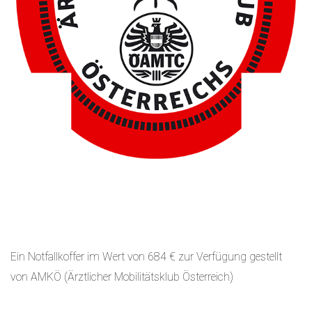
Ein Notfallkoffer im Wert von 684 € zur Verfügung gestellt
von AMKÖ (Ärztlicher Mobilitätsklub Österreich)