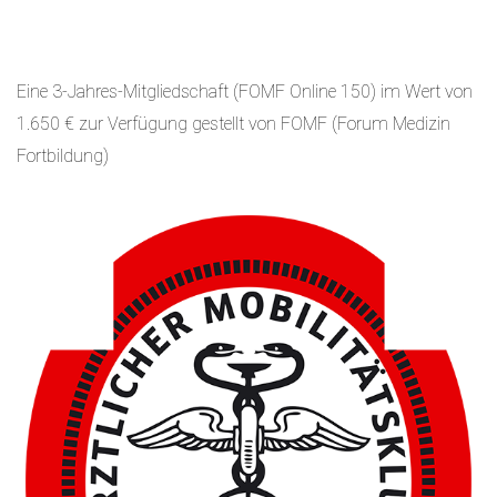
Eine 3-Jahres-Mitgliedschaft (FOMF Online 150) im Wert von
1.650 € zur Verfügung gestellt von FOMF (Forum Medizin
Fortbildung)