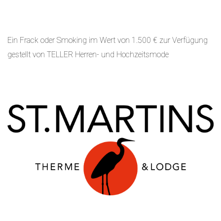
Ein Frack oder Smoking im Wert von 1.500 € zur Verfügung
gestellt von TELLER Herren- und Hochzeitsmode